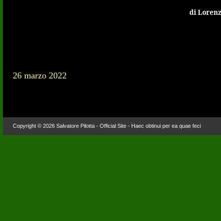
di Lorenz
26 marzo 2022
Copyright © 2026 Salvatore Pilotta - Official Site - Haec obtinui per ea quae feci