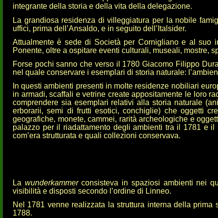
integrante della storia e della vita della delegazione.
La grandiosa residenza di villeggiatura per la nobile famig
uffici, prima dell’Ansaldo, e in seguito dell’Italsider.
Attualmente è sede di Società per Cornigliano e al suo 
Ponente, oltre a ospitare eventi culturali, museali, mostre, s
Forse pochi sanno che verso il 1780 Giacomo Filippo Durazzo I
nel quale conservare i esemplari di storia naturale: l’ambie
In questi ambienti presenti in molte residenze nobiliari eur
in armadi, scaffali e vetrine create appositamente le loro r
comprendere sia esemplari relativi alla storia naturale (ani
erborarii, semi di frutti esotici, conchiglie) che oggetti c
geografiche, monete, cammei, rarità archeologiche e oggetti d’a
palazzo per il riadattamento degli ambienti tra il 1781 e il
com’era strutturata e quali collezioni conservava.
La
wunderkammer
consisteva in spaziosi ambienti nei qua
visibilità e disposti secondo l’ordine di Linneo.
Nel 1781 venne realizzata la struttura interna della prima
1788.