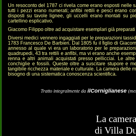
Un resoconto del 1787 ci rivela come erano esposti nelle sale
tutti i pezzi erano numerati; anfibi rettili e pesci erano con
disposti su tavole lignee, gli uccelli erano montati su pie
cartellino esplicativo.
Giacomo Filippo oltre ad acquistare esemplari già prepara
Diversi medici vennero ingaggiati per le preparazioni tass
1783 Francesco De Barbieri. Dal 1805 fu il figlio di Giacom
annesso al quale vi era un laboratorio per le preparazion
quadrupedi, 43 tra rettili e anfibi, ma vi erano anche esempla
renna e altri animali acquistati presso pellicciai. Le altr
conchiglie e fossili. Queste oltre a suscitare stupore e me
tangibile ricchezza materiale e culturale. La camera delle me
bisogno di una sistematica conoscenza scientifica.
ilCorniglianese
Tratto integralmente da
(men
La camera
di Villa Dur