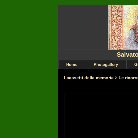
Salvato
Home
Photogallery
G
I cassetti della memoria
>
Le ricorr