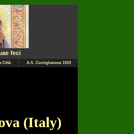
uae feci
 Città
A.S. Corniglianese 1919
va (Italy)