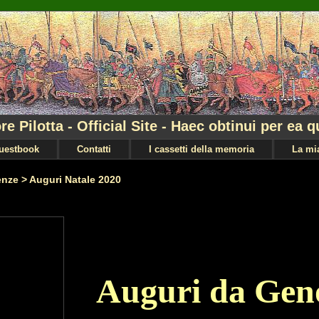
re Pilotta - Official Site - Haec obtinui per ea q
uestbook
Contatti
I cassetti della memoria
La mia
enze
>
Auguri Natale 2020
Auguri da Geno