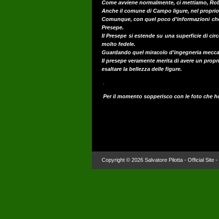
Come avviene normalmente, ci mettiamo, Robe
Anche il comune di Campo ligure, nel proprio s
Comunque, con quel poco d’informazioni che a
Presepe.
Il Presepe si estende su una superficie di cir
molto fedele.
Guardando quel miracolo d’ingegneria meccanic
Il presepe veramente merita di avere un propri
esaltare la bellezza delle figure.
Per il momento sopperisco con le foto che ho
Copyright © 2026 Salvatore Pilotta - Official Site 