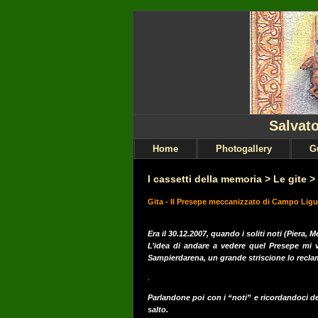
Salvato
Home
Photogallery
G
I cassetti della memoria
>
Le gite
>
Gita - Il Presepe meccanizzato di Campo Ligu
Era il 30.12.2007, quando i soliti noti (Piera
L’idea di andare a vedere quel Presepe mi 
Sampierdarena, un grande striscione lo recla
Parlandone poi con i “noti” e ricordandoci 
salto.