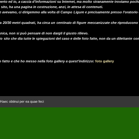
rto ed io, a caccia d’informazioni su Internet, ma molto stranamente troviamo poch
ito, ha una pagina in costruzione, anzi, in attesa di contenuti.
vevamo, ci dirigemmo alla volta di Campo Ligure e precisamente presso l’oratorio de
ca 20/30 metri quadrati, ha circa un centinaio di figure meccanizzate che riproducono l
a, non si può pensare di non dargli il giusto rilievo.
o sito che dia tutte le spiegazioni del caso e delle foto fatte, non da un dilettante 
 fatto e che ho messo nella foto gallery a quest’indirizzo:
foto gallery
- Haec obtinui per ea quae feci