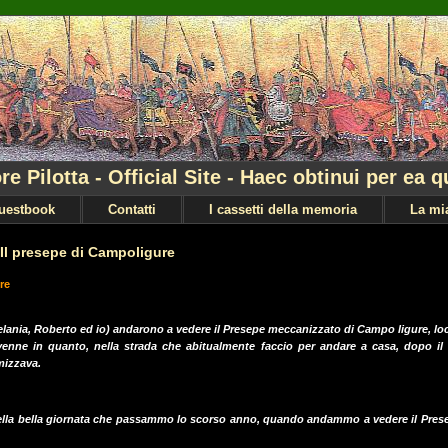
re Pilotta - Official Site - Haec obtinui per ea q
uestbook
Contatti
I cassetti della memoria
La mia
Il presepe di Campoligure
re
, Melania, Roberto ed io) andarono a vedere il Presepe meccanizzato di Campo ligure, loc
venne in quanto, nella strada che abitualmente faccio per andare a casa, dopo il
mizzava.
della bella giornata che passammo lo scorso anno, quando andammo a vedere il Pres