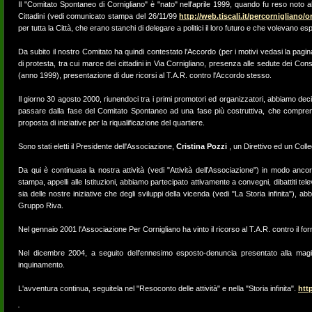
Il "Comitato Spontaneo di Cornigliano" è "nato" nell'aprile 1999, quando fu reso noto al
Cittadini (vedi comunicato stampa del 26/11/99
http://web.tiscali.it/percornigliano/
per tutta la Città, che erano stanchi di delegare a politici il loro futuro e che volevano e
Da subito il nostro Comitato ha quindi contestato l'Accordo (per i motivi vedasi la pagi
di protesta, tra cui marce dei cittadini in Via Cornigliano, presenza alle sedute dei Co
(anno 1999), presentazione di due ricorsi al T.A.R. contro l'Accordo stesso.
Il giorno 30 agosto 2000, riunendoci tra i primi promotori ed organizzatori, abbiamo dec
passare dalla fase del Comitato Spontaneo ad una fase più costruttiva, che comprenda,
proposta di iniziative per la riqualificazione del quartiere.
Sono stati eletti il Presidente dell'Associazione,
Cristina Pozzi
, un Direttivo ed un Colle
Da qui è continuata la nostra attività (vedi "Attività dell'Associazione") in modo an
stampa, appelli alle Istituzioni, abbiamo partecipato attivamente a convegni, dibattiti telev
sia delle nostre iniziative che degli sviluppi della vicenda (vedi "La Storia infinita"), 
Gruppo Riva.
Nel gennaio 2001 l'Associazione Per Cornigliano ha vinto il ricorso al T.A.R. contro il forn
Nel dicembre 2004, a seguito dell'ennesimo esposto-denuncia presentato alla magist
inquinamento.
L'avventura continua, seguitela nel "Resoconto delle attività" e nella "Storia infinita".
http