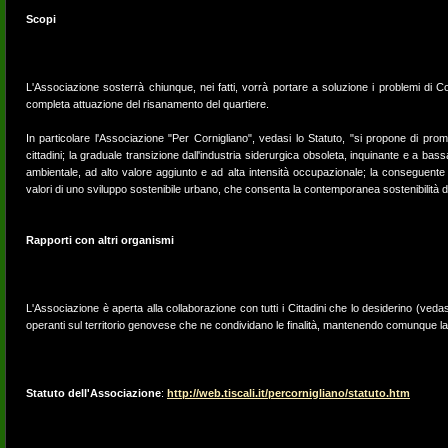
Scopi
L'Associazione sosterrà chiunque, nei fatti, vorrà portare a soluzione i problemi di C
completa attuazione del risanamento del quartiere.
In particolare l'Associazione "Per Cornigliano", vedasi lo Statuto, "si propone di promu
cittadini; la graduale transizione dall'industria siderurgica obsoleta, inquinante e a ba
ambientale, ad alto valore aggiunto e ad alta intensità occupazionale; la conseguente ri
valori di uno sviluppo sostenibile urbano, che consenta la contemporanea sostenibilità d
Rapporti con altri organismi
L'Associazione è aperta alla collaborazione con tutti i Cittadini che lo desiderino (ved
operanti sul territorio genovese che ne condividano le finalità, mantenendo comunque la 
Statuto dell'Associazione
:
http://web.tiscali.it/percornigliano/statuto.htm